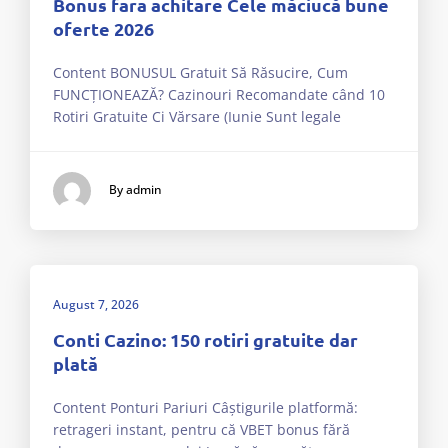
Bonus fara achitare Cele măciucă bune
oferte 2026
Content BONUSUL Gratuit Să Răsucire, Cum
FUNCȚIONEAZĂ? Cazinouri Recomandate când 10
Rotiri Gratuite Ci Vărsare (Iunie Sunt legale
By admin
August 7, 2026
Conti Cazino: 150 rotiri gratuite dar
plată
Content Ponturi Pariuri Câștigurile platformă:
retrageri instant, pentru că VBET bonus fără