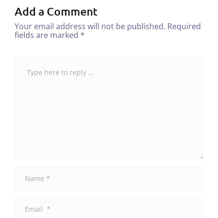
Add a Comment
Your email address will not be published.
Required
fields are marked
*
C
o
m
m
e
n
t
*
N
a
m
e
E
*
m