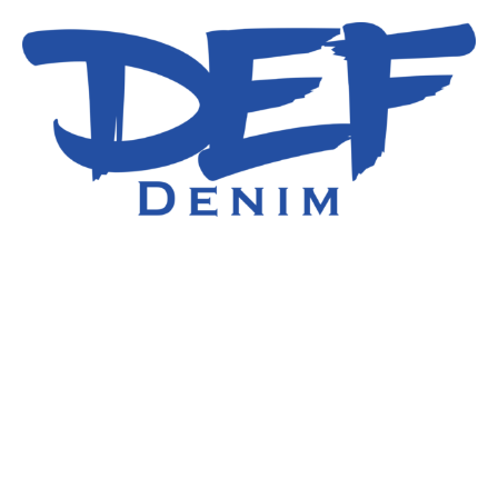
Микрокредит
каспий банк калькулятор кредита
казахстан в тенге
by
admin
December 22, 2025
5 Minutes